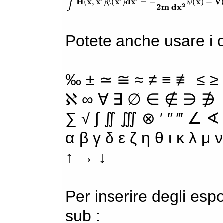
Potete anche usare i ca
‰ ± ≃ ≅ ≈ ≠ ≡ ≢ ≤ ≥
ℵ ∞ ∀ ∃ ∅ ∈ ∉ ∋ ∌ ∖
∑ √ ∫ ∬ ∭ ⊗ ′ ″ ‴ ∠ ∢
α β γ δ ε ζ η θ ι κ λ μ
↑ → ↓
Per inserire degli espo
sub :