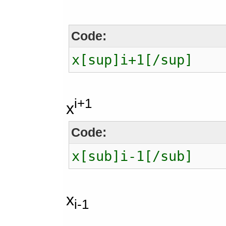
Code:
x[sup]i+1[/sup]
i+1
x
Code:
x[sub]i-1[/sub]
x
i-1