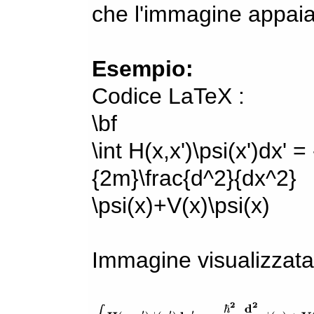
che l'immagine appaia
Esempio:
Codice LaTeX :
\bf
\int H(x,x')\psi(x')dx' =
{2m}\frac{d^2}{dx^2}
\psi(x)+V(x)\psi(x)
Immagine visualizzata