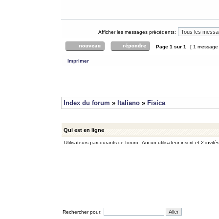
Afficher les messages précédents:
Page
1
sur
1
[ 1 message
Imprimer
Index du forum
»
Italiano
»
Fisica
Qui est en ligne
Utilisateurs parcourants ce forum : Aucun utilisateur inscrit et 2 invité
Rechercher pour: