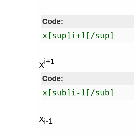
Code:
x[sup]i+1[/sup]
i+1
x
Code:
x[sub]i-1[/sub]
x
i-1