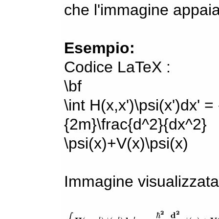
che l'immagine appaia
Esempio:
Codice LaTeX :
\bf
\int H(x,x')\psi(x')dx' =
{2m}\frac{d^2}{dx^2}
\psi(x)+V(x)\psi(x)
Immagine visualizzata