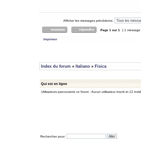
Afficher les messages précédents:
Page
1
sur
1
[ 1 message
Imprimer
Index du forum
»
Italiano
»
Fisica
Qui est en ligne
Utilisateurs parcourants ce forum : Aucun utilisateur inscrit et 12 invit
Rechercher pour: