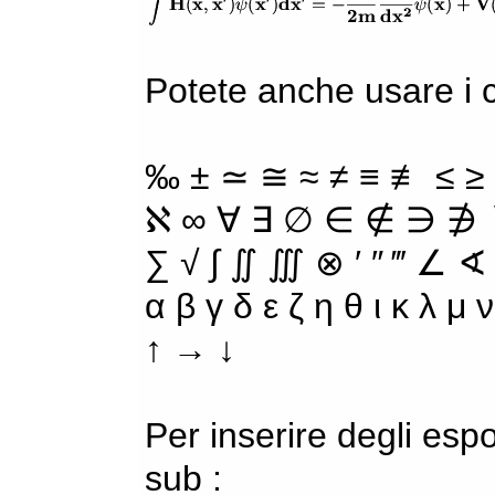
Potete anche usare i ca
‰ ± ≃ ≅ ≈ ≠ ≡ ≢ ≤ ≥
ℵ ∞ ∀ ∃ ∅ ∈ ∉ ∋ ∌ ∖
∑ √ ∫ ∬ ∭ ⊗ ′ ″ ‴ ∠ ∢
α β γ δ ε ζ η θ ι κ λ μ
↑ → ↓
Per inserire degli espo
sub :