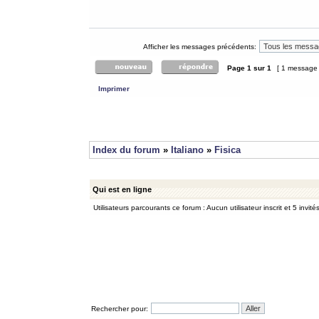
Afficher les messages précédents:
Page
1
sur
1
[ 1 message
Imprimer
Index du forum
»
Italiano
»
Fisica
Qui est en ligne
Utilisateurs parcourants ce forum : Aucun utilisateur inscrit et 5 invité
Rechercher pour: