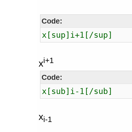
Code:
x[sup]i+1[/sup]
i+1
x
Code:
x[sub]i-1[/sub]
x
i-1