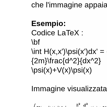
che l'immagine appaia
Esempio:
Codice LaTeX :
\bf
\int H(x,x')\psi(x')dx' =
{2m}\frac{d^2}{dx^2}
\psi(x)+V(x)\psi(x)
Immagine visualizzata