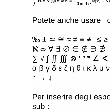
Potete anche usare i ca
‰ ± ≃ ≅ ≈ ≠ ≡ ≢ ≤ ≥
ℵ ∞ ∀ ∃ ∅ ∈ ∉ ∋ ∌ ∖
∑ √ ∫ ∬ ∭ ⊗ ′ ″ ‴ ∠ ∢
α β γ δ ε ζ η θ ι κ λ μ
↑ → ↓
Per inserire degli espo
sub :