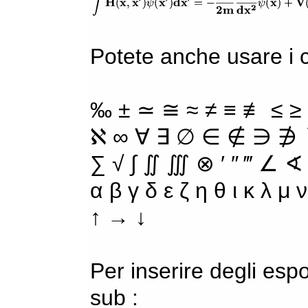
Potete anche usare i ca
‰ ± ≃ ≅ ≈ ≠ ≡ ≢ ≤ ≥
ℵ ∞ ∀ ∃ ∅ ∈ ∉ ∋ ∌ ∖
∑ √ ∫ ∬ ∭ ⊗ ′ ″ ‴ ∠ ∢
α β γ δ ε ζ η θ ι κ λ μ
↑ → ↓
Per inserire degli espo
sub :