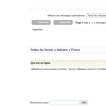
Afficher les messages précédents:
Page
1
sur
1
[ 1 message
Imprimer
Index du forum
»
Italiano
»
Fisica
Qui est en ligne
Utilisateurs parcourants ce forum : Aucun utilisateur inscrit et 3 invité
Rechercher pour: