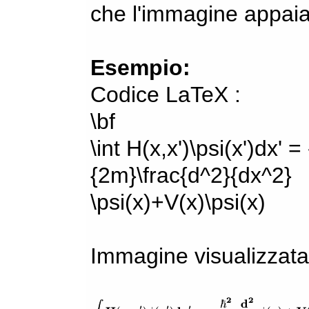
che l'immagine appaia
Esempio:
Codice LaTeX :
\bf
\int H(x,x')\psi(x')dx' =
{2m}\frac{d^2}{dx^2}
\psi(x)+V(x)\psi(x)
Immagine visualizzata