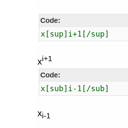
Code:
x[sup]i+1[/sup]
i+1
x
Code:
x[sub]i-1[/sub]
x
i-1