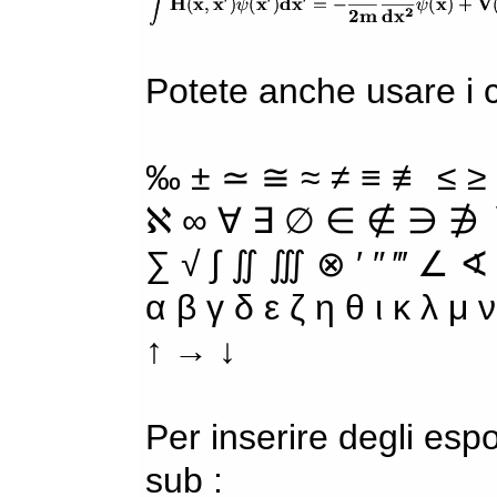
Potete anche usare i ca
‰ ± ≃ ≅ ≈ ≠ ≡ ≢ ≤ ≥
ℵ ∞ ∀ ∃ ∅ ∈ ∉ ∋ ∌ ∖
∑ √ ∫ ∬ ∭ ⊗ ′ ″ ‴ ∠ ∢
α β γ δ ε ζ η θ ι κ λ μ
↑ → ↓
Per inserire degli espo
sub :