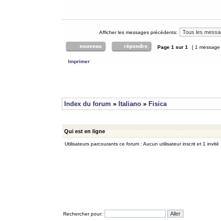
Afficher les messages précédents:
Page
1
sur
1
[ 1 message
Imprimer
Index du forum
»
Italiano
»
Fisica
Qui est en ligne
Utilisateurs parcourants ce forum : Aucun utilisateur inscrit et 1 invité
Rechercher pour: