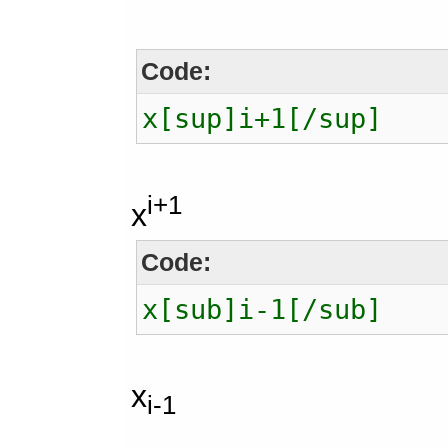
Code:
x[sup]i+1[/sup]
i+1
x
Code:
x[sub]i-1[/sub]
x
i-1