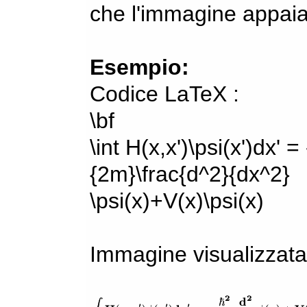
che l'immagine appaia
Esempio:
Codice LaTeX :
\bf
\int H(x,x')\psi(x')dx' =
{2m}\frac{d^2}{dx^2}
\psi(x)+V(x)\psi(x)
Immagine visualizzata