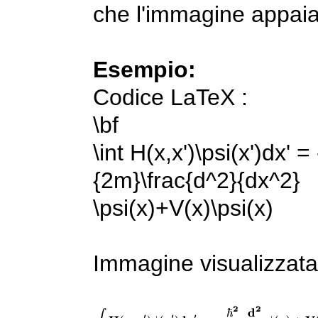
che l'immagine appaia
Esempio:
Codice LaTeX :
\bf
\int H(x,x')\psi(x')dx' =
{2m}\frac{d^2}{dx^2}
\psi(x)+V(x)\psi(x)
Immagine visualizzata