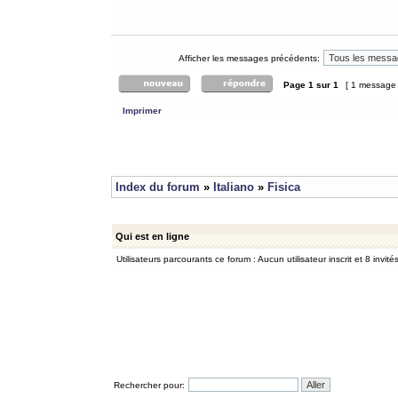
Afficher les messages précédents:
Page
1
sur
1
[ 1 message
Imprimer
Index du forum
»
Italiano
»
Fisica
Qui est en ligne
Utilisateurs parcourants ce forum : Aucun utilisateur inscrit et 8 invité
Rechercher pour: