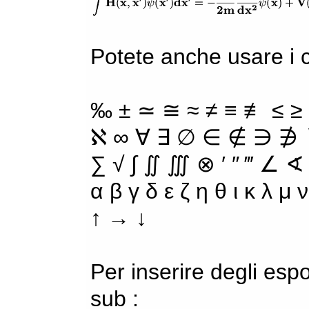
Potete anche usare i ca
‰ ± ≃ ≅ ≈ ≠ ≡ ≢ ≤ ≥
ℵ ∞ ∀ ∃ ∅ ∈ ∉ ∋ ∌ ∖
∑ √ ∫ ∬ ∭ ⊗ ′ ″ ‴ ∠ ∢
α β γ δ ε ζ η θ ι κ λ μ
↑ → ↓
Per inserire degli espo
sub :