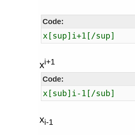
Code:
x[sup]i+1[/sup]
i+1
x
Code:
x[sub]i-1[/sub]
x
i-1