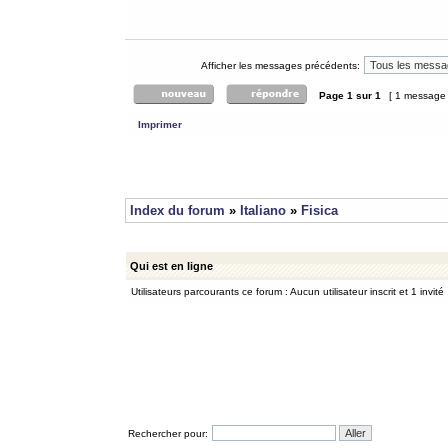
Afficher les messages précédents:
Page
1
sur
1
[ 1 message
Imprimer
Index du forum
»
Italiano
»
Fisica
Qui est en ligne
Utilisateurs parcourants ce forum : Aucun utilisateur inscrit et 1 invité
Rechercher pour: