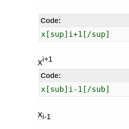
Code:
x[sup]i+1[/sup]
i+1
x
Code:
x[sub]i-1[/sub]
x
i-1