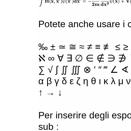
Potete anche usare i ca
‰ ± ≃ ≅ ≈ ≠ ≡ ≢ ≤ ≥
ℵ ∞ ∀ ∃ ∅ ∈ ∉ ∋ ∌ ∖
∑ √ ∫ ∬ ∭ ⊗ ′ ″ ‴ ∠ ∢
α β γ δ ε ζ η θ ι κ λ μ
↑ → ↓
Per inserire degli espo
sub :