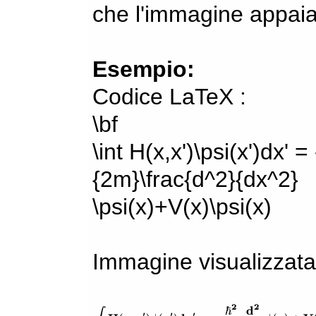
che l'immagine appaia
Esempio:
Codice LaTeX :
\bf
\int H(x,x')\psi(x')dx' =
{2m}\frac{d^2}{dx^2}
\psi(x)+V(x)\psi(x)
Immagine visualizzata