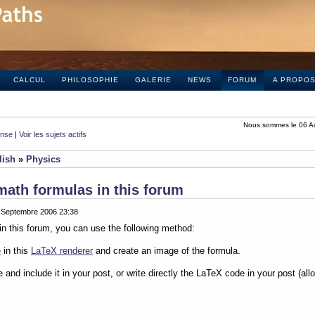
CALCUL
PHILOSOPHIE
GALERIE
NEWS
FORUM
A PROPO
Nous sommes le 06 A
onse
|
Voir les sujets actifs
lish
»
Physics
math formulas in this forum
0 Septembre 2006 23:38
in this forum, you can use the following method:
e
in this
LaTeX renderer
and create an image of the formula.
e and include it in your post, or write directly the LaTeX code in your post (al