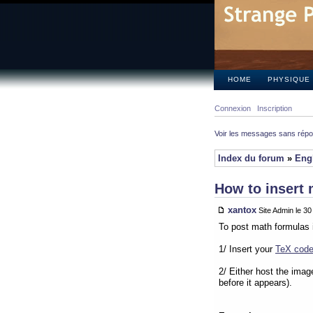
HOME
PHYSIQUE
Connexion
Inscription
Voir les messages sans rép
Index du forum
»
Eng
How to insert 
xantox
Site Admin le 3
To post math formulas 
1/ Insert your
TeX cod
2/ Either host the imag
before it appears).