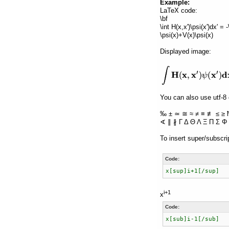
Example:
LaTeX code:
\bf
\int H(x,x')\psi(x')dx' =
\psi(x)+V(x)\psi(x)
Displayed image:
You can also use utf-8 
‰ ± ≃ ≅ ≈ ≠ ≡ ≢ ≤ ≥ 
∢ ∥ ∦ Γ Δ Θ Λ Ξ Π Σ Φ 
To insert super/subscri
Code:
x[sup]i+1[/sup]
i+1
x
Code:
x[sub]i-1[/sub]