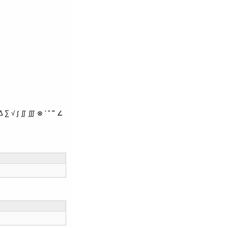
∑ √ ∫ ∬ ∭ ⊗ ′ ″ ‴ ∠