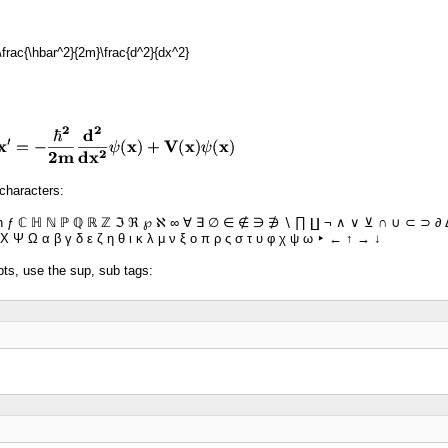
 -\frac{\hbar^2}{2m}\frac{d^2}{dx^2}
characters:
ħ ƒ ℂ ℍ ℕ ℙ ℚ ℝ ℤ ℑ ℜ ℘ ℵ ∞ ∀ ∃ ∅ ∈ ∉ ∋ ∌ ∖ ∏ ∐ ¬ ∧ ∨ ⊻ ∩ ∪ ⊂ ⊃ ∂ Δ 
Χ Ψ Ω α β γ δ ε ζ η θ ι κ λ μ ν ξ ο π ρ ς σ τ υ φ χ ψ ω ‣ ← ↑ → ↓
pts, use the sup, sub tags: