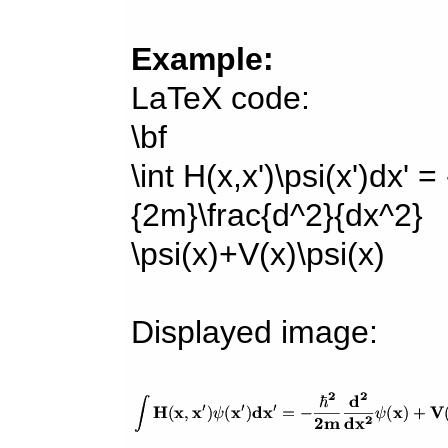
Example:
LaTeX code:
\bf
\int H(x,x')\psi(x')dx' =
{2m}\frac{d^2}{dx^2}
\psi(x)+V(x)\psi(x)
Displayed image: