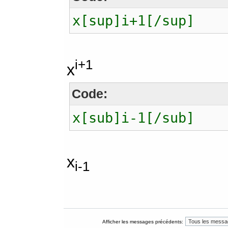
x[sup]i+1[/sup]
i+1
x
Code:
x[sub]i-1[/sub]
x
i-1
Afficher les messages précédents: