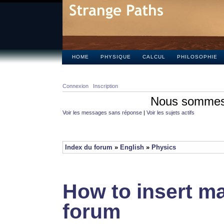
HOME
PHYSIQUE
CALCUL
PHILOSOPHIE
Connexion
Inscription
Nous sommes 
Voir les messages sans réponse
|
Voir les sujets actifs
Index du forum
»
English
»
Physics
How to insert ma
forum