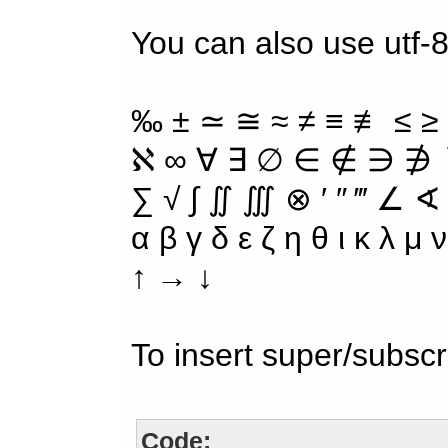
You can also use utf-8
‰ ± ≃ ≅ ≈ ≠ ≡ ≢ ≤ ≥
ℵ ∞ ∀ ∃ ∅ ∈ ∉ ∋ ∌ ∖
∑ √ ∫ ∬ ∭ ⊗ ′ ″ ‴ ∠ ∢
α β γ δ ε ζ η θ ι κ λ μ
↑ → ↓
To insert super/subscr
Code: