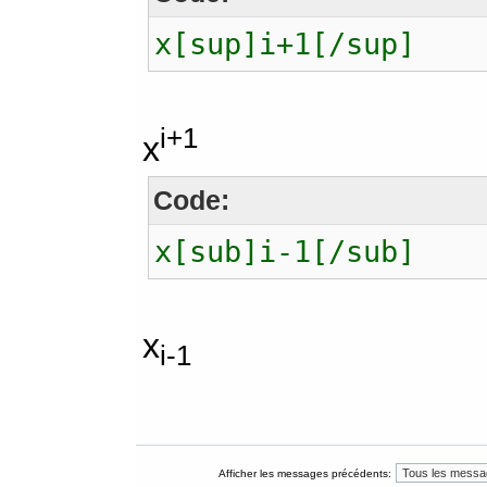
x[sup]i+1[/sup]
i+1
x
Code:
x[sub]i-1[/sub]
x
i-1
Afficher les messages précédents: