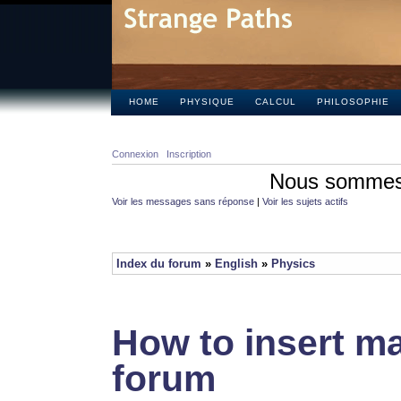
HOME
PHYSIQUE
CALCUL
PHILOSOPHIE
Connexion
Inscription
Nous sommes 
Voir les messages sans réponse
|
Voir les sujets actifs
Index du forum
»
English
»
Physics
How to insert ma
forum