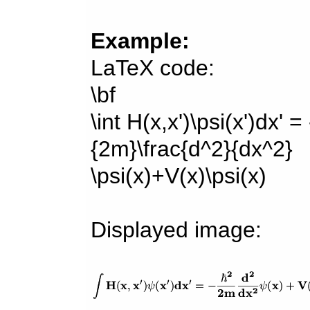
Example:
LaTeX code:
\bf
\int H(x,x')\psi(x')dx' =
{2m}\frac{d^2}{dx^2}
\psi(x)+V(x)\psi(x)
Displayed image: