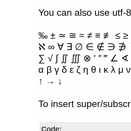
You can also use utf-8
‰ ± ≃ ≅ ≈ ≠ ≡ ≢ ≤ ≥
ℵ ∞ ∀ ∃ ∅ ∈ ∉ ∋ ∌ ∖
∑ √ ∫ ∬ ∭ ⊗ ′ ″ ‴ ∠ ∢
α β γ δ ε ζ η θ ι κ λ μ
↑ → ↓
To insert super/subscr
Code: