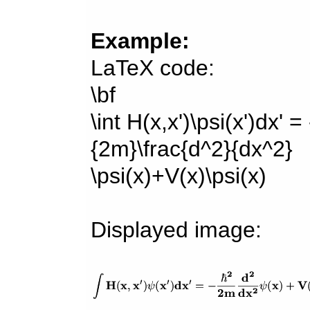
Example:
LaTeX code:
\bf
\int H(x,x')\psi(x')dx' =
{2m}\frac{d^2}{dx^2}
\psi(x)+V(x)\psi(x)
Displayed image: