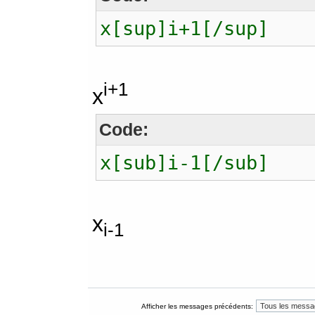
x[sup]i+1[/sup]
i+1
x
Code:
x[sub]i-1[/sub]
x
i-1
Afficher les messages précédents: