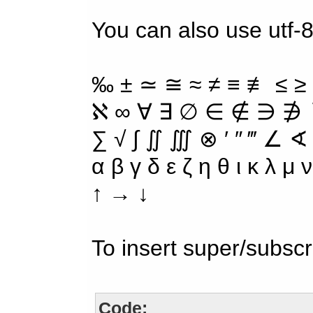
You can also use utf-8
‰ ± ≃ ≅ ≈ ≠ ≡ ≢ ≤ ≥
ℵ ∞ ∀ ∃ ∅ ∈ ∉ ∋ ∌ ∖
∑ √ ∫ ∬ ∭ ⊗ ′ ″ ‴ ∠ ∢
α β γ δ ε ζ η θ ι κ λ μ
↑ → ↓
To insert super/subscr
Code: