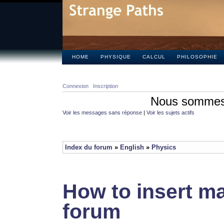
HOME
PHYSIQUE
CALCUL
PHILOSOPHIE
Connexion
Inscription
Nous sommes 
Voir les messages sans réponse
|
Voir les sujets actifs
Index du forum
»
English
»
Physics
How to insert ma
forum