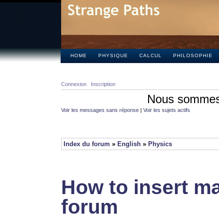
HOME
PHYSIQUE
CALCUL
PHILOSOPHIE
Connexion
Inscription
Nous sommes 
Voir les messages sans réponse
|
Voir les sujets actifs
Index du forum
»
English
»
Physics
How to insert ma
forum