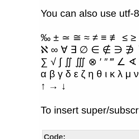
You can also use utf-8
‰ ± ≃ ≅ ≈ ≠ ≡ ≢ ≤ ≥
ℵ ∞ ∀ ∃ ∅ ∈ ∉ ∋ ∌ ∖
∑ √ ∫ ∬ ∭ ⊗ ′ ″ ‴ ∠ ∢
α β γ δ ε ζ η θ ι κ λ μ
↑ → ↓
To insert super/subscr
Code: