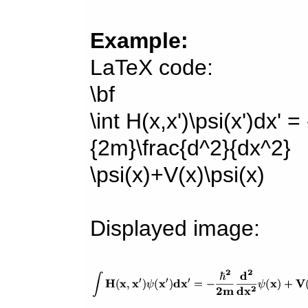
Example:
LaTeX code:
\bf
\int H(x,x')\psi(x')dx' =
{2m}\frac{d^2}{dx^2}
\psi(x)+V(x)\psi(x)
Displayed image: