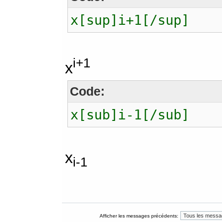
x[sup]i+1[/sup]
i+1
x
Code:
x[sub]i-1[/sub]
x
i-1
Afficher les messages précédents: