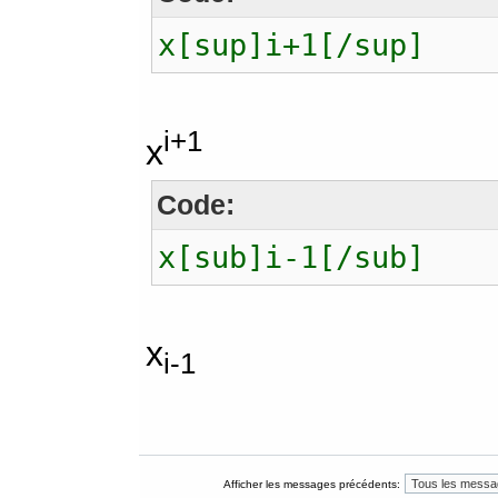
x[sup]i+1[/sup]
i+1
x
Code:
x[sub]i-1[/sub]
x
i-1
Afficher les messages précédents: