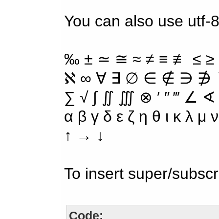
You can also use utf-8
‰ ± ≃ ≅ ≈ ≠ ≡ ≢ ≤ ≥
ℵ ∞ ∀ ∃ ∅ ∈ ∉ ∋ ∌ ∖
∑ √ ∫ ∬ ∭ ⊗ ′ ″ ‴ ∠ ∢
α β γ δ ε ζ η θ ι κ λ μ
↑ → ↓
To insert super/subscr
Code: