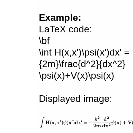
Example:
LaTeX code:
\bf
\int H(x,x')\psi(x')dx' =
{2m}\frac{d^2}{dx^2}
\psi(x)+V(x)\psi(x)
Displayed image: