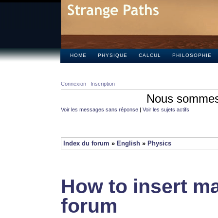
HOME
PHYSIQUE
CALCUL
PHILOSOPHIE
Connexion
Inscription
Nous sommes 
Voir les messages sans réponse
|
Voir les sujets actifs
Index du forum
»
English
»
Physics
How to insert ma
forum