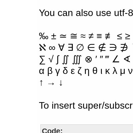
You can also use utf-8
‰ ± ≃ ≅ ≈ ≠ ≡ ≢ ≤ ≥
ℵ ∞ ∀ ∃ ∅ ∈ ∉ ∋ ∌ ∖
∑ √ ∫ ∬ ∭ ⊗ ′ ″ ‴ ∠ ∢
α β γ δ ε ζ η θ ι κ λ μ
↑ → ↓
To insert super/subscr
Code: