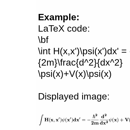
Example:
LaTeX code:
\bf
\int H(x,x')\psi(x')dx' =
{2m}\frac{d^2}{dx^2}
\psi(x)+V(x)\psi(x)
Displayed image: