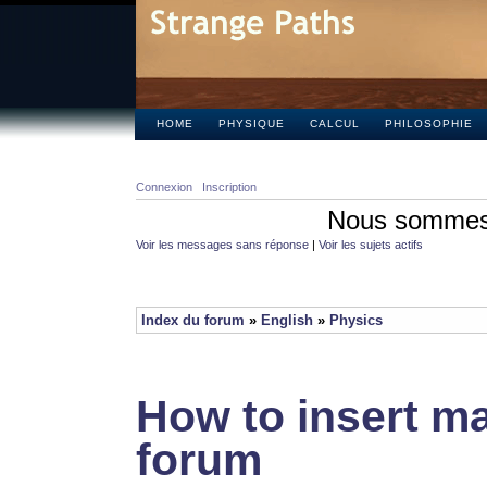
HOME
PHYSIQUE
CALCUL
PHILOSOPHIE
Connexion
Inscription
Nous sommes 
Voir les messages sans réponse
|
Voir les sujets actifs
Index du forum
»
English
»
Physics
How to insert ma
forum