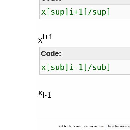
x[sup]i+1[/sup]
i+1
x
Code:
x[sub]i-1[/sub]
x
i-1
Afficher les messages précédents: