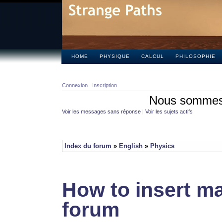
HOME
PHYSIQUE
CALCUL
PHILOSOPHIE
Connexion
Inscription
Nous sommes 
Voir les messages sans réponse
|
Voir les sujets actifs
Index du forum
»
English
»
Physics
How to insert ma
forum