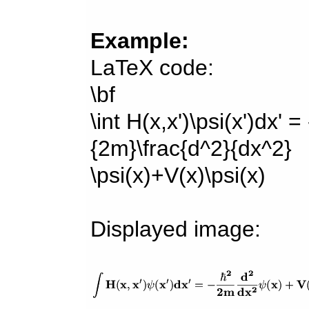
Example:
LaTeX code:
\bf
\int H(x,x')\psi(x')dx' =
{2m}\frac{d^2}{dx^2}
\psi(x)+V(x)\psi(x)
Displayed image: