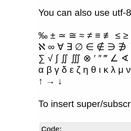
You can also use utf-8
‰ ± ≃ ≅ ≈ ≠ ≡ ≢ ≤ ≥
ℵ ∞ ∀ ∃ ∅ ∈ ∉ ∋ ∌ ∖
∑ √ ∫ ∬ ∭ ⊗ ′ ″ ‴ ∠ ∢
α β γ δ ε ζ η θ ι κ λ μ
↑ → ↓
To insert super/subscr
Code: