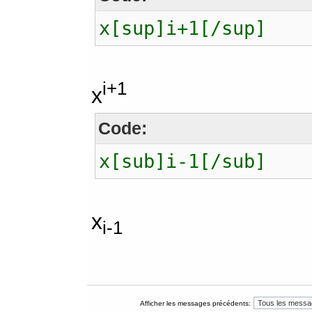
x[sup]i+1[/sup]
i+1
x
Code:
x[sub]i-1[/sub]
x
i-1
Afficher les messages précédents: