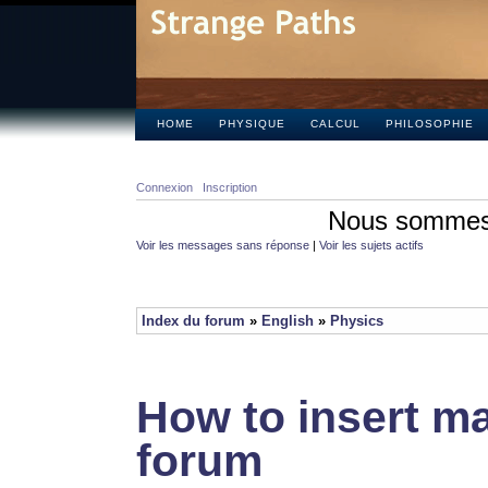
HOME
PHYSIQUE
CALCUL
PHILOSOPHIE
Connexion
Inscription
Nous sommes 
Voir les messages sans réponse
|
Voir les sujets actifs
Index du forum
»
English
»
Physics
How to insert ma
forum