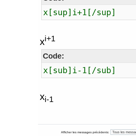
x[sup]i+1[/sup]
i+1
x
Code:
x[sub]i-1[/sub]
x
i-1
Afficher les messages précédents: