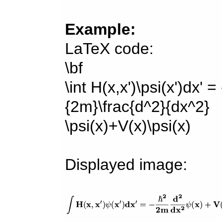
Example:
LaTeX code:
\bf
\int H(x,x')\psi(x')dx' =
{2m}\frac{d^2}{dx^2}
\psi(x)+V(x)\psi(x)
Displayed image: