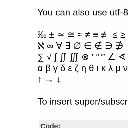
You can also use utf-
‰ ± ≃ ≅ ≈ ≠ ≡ ≢ ≤ ≥
ℵ ∞ ∀ ∃ ∅ ∈ ∉ ∋ ∌ ∖
∑ √ ∫ ∬ ∭ ⊗ ′ ″ ‴ ∠ ∢
α β γ δ ε ζ η θ ι κ λ μ
↑ → ↓
To insert super/subscr
Code: