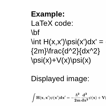
Example:
LaTeX code:
\bf
\int H(x,x')\psi(x')dx' =
{2m}\frac{d^2}{dx^2}
\psi(x)+V(x)\psi(x)
Displayed image: