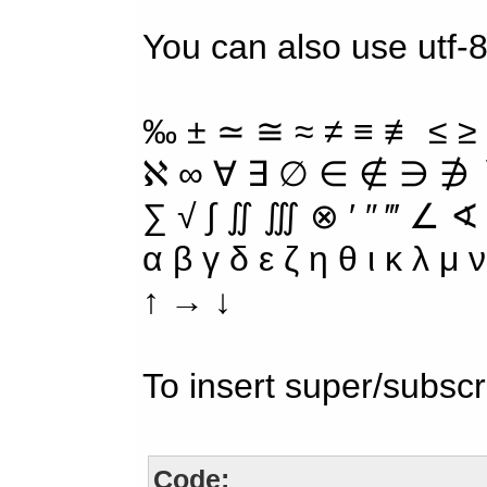
You can also use utf-
‰ ± ≃ ≅ ≈ ≠ ≡ ≢ ≤ ≥
ℵ ∞ ∀ ∃ ∅ ∈ ∉ ∋ ∌ ∖
∑ √ ∫ ∬ ∭ ⊗ ′ ″ ‴ ∠ ∢
α β γ δ ε ζ η θ ι κ λ μ
↑ → ↓
To insert super/subscr
Code: