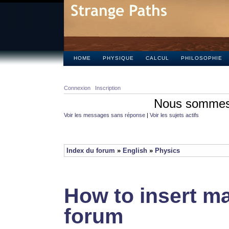
HOME
PHYSIQUE
CALCUL
PHILOSOPHIE
Connexion
Inscription
Nous sommes 
Voir les messages sans réponse
|
Voir les sujets actifs
Index du forum
»
English
»
Physics
How to insert ma
forum