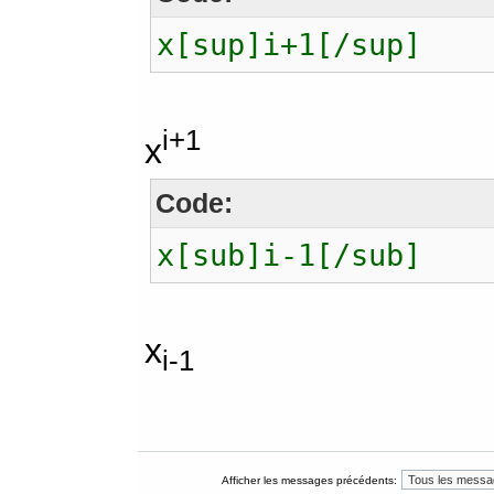
x[sup]i+1[/sup]
i+1
x
Code:
x[sub]i-1[/sub]
x
i-1
Afficher les messages précédents: