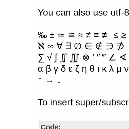
You can also use utf-
‰ ± ≃ ≅ ≈ ≠ ≡ ≢ ≤ ≥
ℵ ∞ ∀ ∃ ∅ ∈ ∉ ∋ ∌ ∖
∑ √ ∫ ∬ ∭ ⊗ ′ ″ ‴ ∠ ∢
α β γ δ ε ζ η θ ι κ λ μ
↑ → ↓
To insert super/subscr
Code: