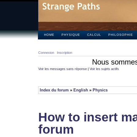
HOME
PHYSIQUE
CALCUL
PHILOSOPHIE
Connexion
Inscription
Nous sommes 
Voir les messages sans réponse
|
Voir les sujets actifs
Index du forum
»
English
»
Physics
How to insert ma
forum