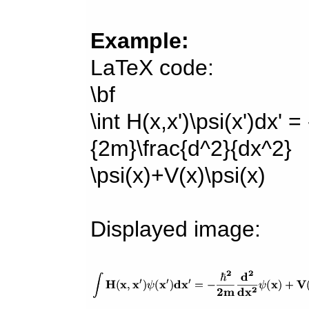
Example:
LaTeX code:
\bf
\int H(x,x')\psi(x')dx' =
{2m}\frac{d^2}{dx^2}
\psi(x)+V(x)\psi(x)
Displayed image: