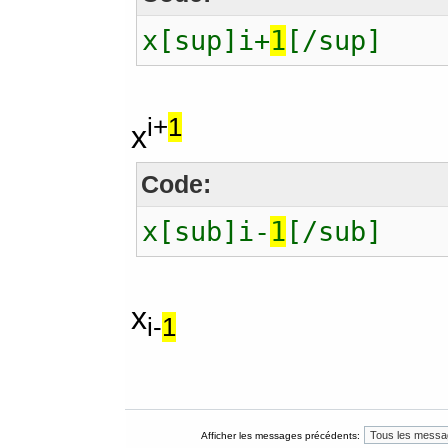
x[sup]i+
1
[/sup]
i+
1
x
Code:
x[sub]i-
1
[/sub]
x
i-
1
Afficher les messages précédents: