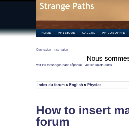
HOME
PHYSIQUE
CALCUL
PHILOSOPHIE
Connexion
Inscription
Nous sommes 
Voir les messages sans réponse
|
Voir les sujets actifs
Index du forum
»
English
»
Physics
How to insert ma
forum