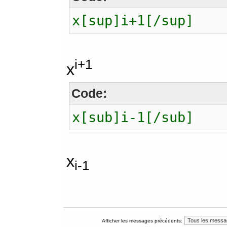
x[sup]i+1[/sup]
i+1
x
Code:
x[sub]i-1[/sub]
x
i-1
Afficher les messages précédents: