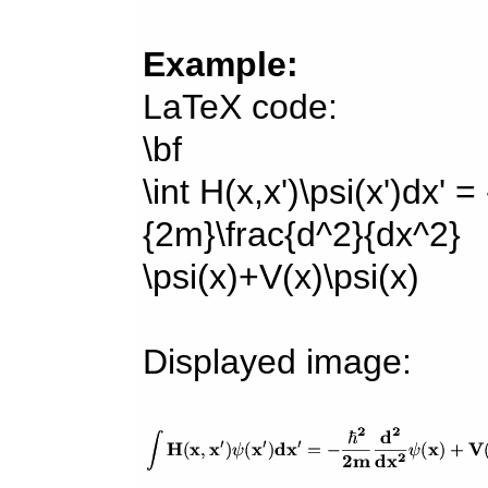
Example:
LaTeX code:
\bf
\int H(x,x')\psi(x')dx' =
{2m}\frac{d^2}{dx^2}
\psi(x)+V(x)\psi(x)
Displayed image: