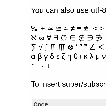
You can also use utf-
‰ ± ≃ ≅ ≈ ≠ ≡ ≢ ≤ ≥
ℵ ∞ ∀ ∃ ∅ ∈ ∉ ∋ ∌ ∖
∑ √ ∫ ∬ ∭ ⊗ ′ ″ ‴ ∠ ∢
α β γ δ ε ζ η θ ι κ λ μ
↑ → ↓
To insert super/subscr
Code: