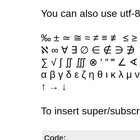
You can also use utf-8
‰ ± ≃ ≅ ≈ ≠ ≡ ≢ ≤ ≥
ℵ ∞ ∀ ∃ ∅ ∈ ∉ ∋ ∌ ∖
∑ √ ∫ ∬ ∭ ⊗ ′ ″ ‴ ∠ ∢
α β γ δ ε ζ η θ ι κ λ μ
↑ → ↓
To insert super/subscr
Code: