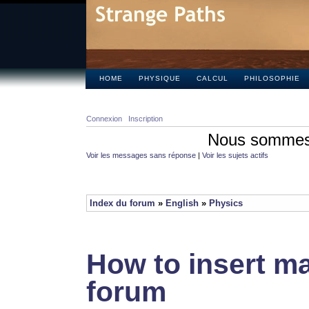
HOME
PHYSIQUE
CALCUL
PHILOSOPHIE
Connexion
Inscription
Nous sommes 
Voir les messages sans réponse
|
Voir les sujets actifs
Index du forum
»
English
»
Physics
How to insert ma
forum