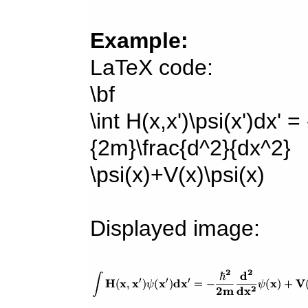
Example:
LaTeX code:
\bf
\int H(x,x')\psi(x')dx' =
{2m}\frac{d^2}{dx^2}
\psi(x)+V(x)\psi(x)
Displayed image: