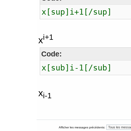
x[sup]i+1[/sup]
i+1
x
Code:
x[sub]i-1[/sub]
x
i-1
Afficher les messages précédents: