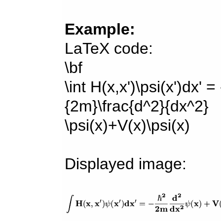
Example:
LaTeX code:
\bf
\int H(x,x')\psi(x')dx' =
{2m}\frac{d^2}{dx^2}
\psi(x)+V(x)\psi(x)
Displayed image: