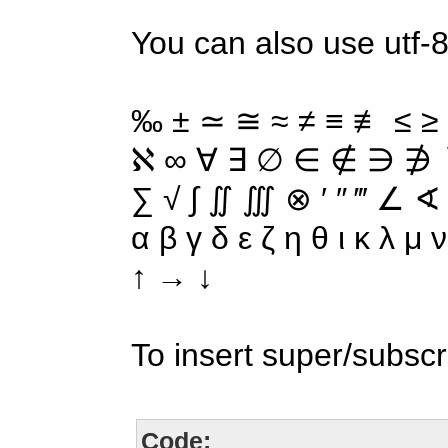
You can also use utf-8
‰ ± ≃ ≅ ≈ ≠ ≡ ≢ ≤ ≥
ℵ ∞ ∀ ∃ ∅ ∈ ∉ ∋ ∌ ∖
∑ √ ∫ ∬ ∭ ⊗ ′ ″ ‴ ∠ ∢
α β γ δ ε ζ η θ ι κ λ μ
↑ → ↓
To insert super/subscr
Code: