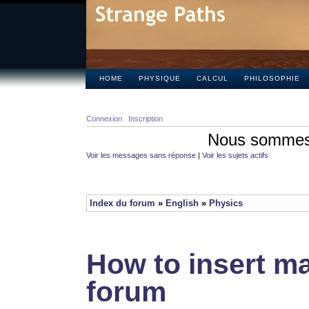
HOME
PHYSIQUE
CALCUL
PHILOSOPHIE
Connexion
Inscription
Nous sommes 
Voir les messages sans réponse
|
Voir les sujets actifs
Index du forum
»
English
»
Physics
How to insert ma
forum