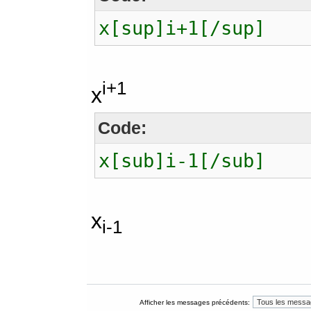
x[sup]i+1[/sup]
i+1
x
Code:
x[sub]i-1[/sub]
x
i-1
Afficher les messages précédents: