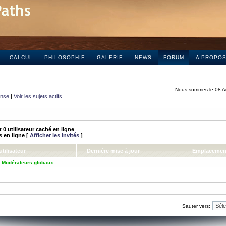
CALCUL
PHILOSOPHIE
GALERIE
NEWS
FORUM
A PROPO
Nous sommes le 08 A
onse
|
Voir les sujets actifs
 et 0 utilisateur caché en ligne
és en ligne [
Afficher les invités
]
tilisateur
Dernière mise à jour
Emplacemen
,
Modérateurs globaux
Sauter vers: