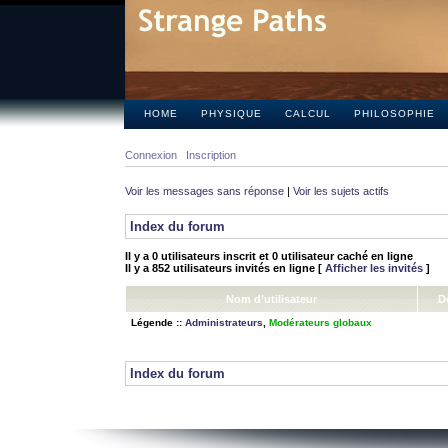
HOME
PHYSIQUE
CALCUL
PHILOSOPHIE
Connexion
Inscription
Voir les messages sans réponse
|
Voir les sujets actifs
Index du forum
Il y a 0 utilisateurs inscrit et 0 utilisateur caché en ligne
Il y a 852 utilisateurs invités en ligne [
Afficher les invités
]
Nom d’utilisateur
D
Légende ::
Administrateurs
,
Modérateurs globaux
Index du forum