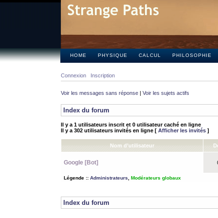
HOME
PHYSIQUE
CALCUL
PHILOSOPHIE
Connexion
Inscription
Voir les messages sans réponse
|
Voir les sujets actifs
Index du forum
Il y a 1 utilisateurs inscrit et 0 utilisateur caché en ligne
Il y a 302 utilisateurs invités en ligne [
Afficher les invités
]
Nom d’utilisateur
D
Google [Bot]
0
Légende ::
Administrateurs
,
Modérateurs globaux
Index du forum