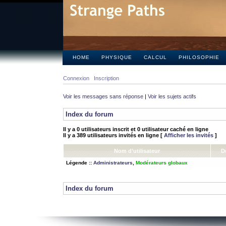
HOME
PHYSIQUE
CALCUL
PHILOSOPHIE
Connexion
Inscription
Voir les messages sans réponse
|
Voir les sujets actifs
Index du forum
Il y a 0 utilisateurs inscrit et 0 utilisateur caché en ligne
Il y a 389 utilisateurs invités en ligne [
Afficher les invités
]
Nom d’utilisateur
D
Légende ::
Administrateurs
,
Modérateurs globaux
Index du forum