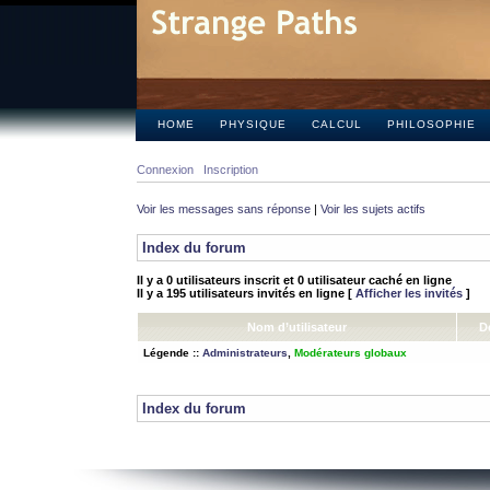
HOME
PHYSIQUE
CALCUL
PHILOSOPHIE
Connexion
Inscription
Voir les messages sans réponse
|
Voir les sujets actifs
Index du forum
Il y a 0 utilisateurs inscrit et 0 utilisateur caché en ligne
Il y a 195 utilisateurs invités en ligne [
Afficher les invités
]
Nom d’utilisateur
D
Légende ::
Administrateurs
,
Modérateurs globaux
Index du forum