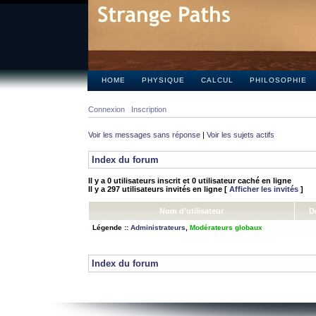
HOME
PHYSIQUE
CALCUL
PHILOSOPHIE
Connexion
Inscription
Voir les messages sans réponse
|
Voir les sujets actifs
Index du forum
Il y a 0 utilisateurs inscrit et 0 utilisateur caché en ligne
Il y a 297 utilisateurs invités en ligne [
Afficher les invités
]
Nom d’utilisateur
D
Légende ::
Administrateurs
,
Modérateurs globaux
Index du forum