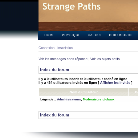
HOME
PHYSIQUE
CALCUL
PHILOSOPHIE
Connexion
Inscription
Voir les messages sans réponse
|
Voir les sujets actifs
Index du forum
Il y a 0 utilisateurs inscrit et 0 utilisateur caché en ligne
Il y a 464 utilisateurs invités en ligne [
Afficher les invités
]
Nom d’utilisateur
D
Légende ::
Administrateurs
,
Modérateurs globaux
Index du forum