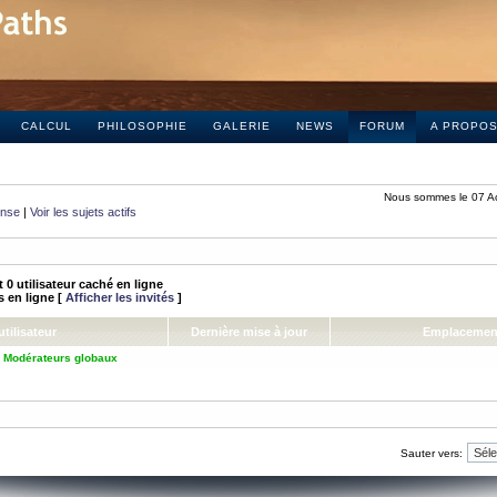
CALCUL
PHILOSOPHIE
GALERIE
NEWS
FORUM
A PROPO
Nous sommes le 07 A
onse
|
Voir les sujets actifs
 et 0 utilisateur caché en ligne
és en ligne [
Afficher les invités
]
tilisateur
Dernière mise à jour
Emplacemen
,
Modérateurs globaux
Sauter vers: