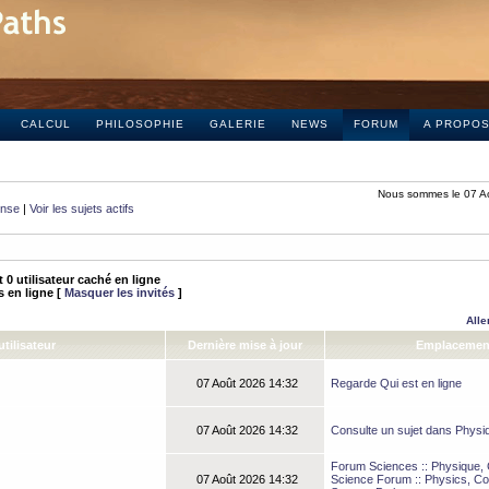
CALCUL
PHILOSOPHIE
GALERIE
NEWS
FORUM
A PROPO
Nous sommes le 07 A
onse
|
Voir les sujets actifs
 et 0 utilisateur caché en ligne
és en ligne [
Masquer les invités
]
Alle
tilisateur
Dernière mise à jour
Emplacemen
07 Août 2026 14:32
Regarde Qui est en ligne
07 Août 2026 14:32
Consulte un sujet dans Physi
Forum Sciences :: Physique, C
07 Août 2026 14:32
Science Forum :: Physics, Co