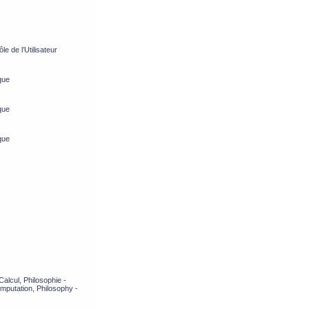
e de l’Utilisateur
que
que
que
alcul, Philosophie -
mputation, Philosophy -