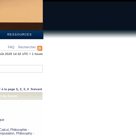
S
RESSOURCES
FAQ
Rechercher
oût 2026 14:32 UTC + 1 heure
r à la page
1
,
2
,
3
,
4
Suivant
t du forum
que
alcul, Philosophie -
mputation, Philosophy -