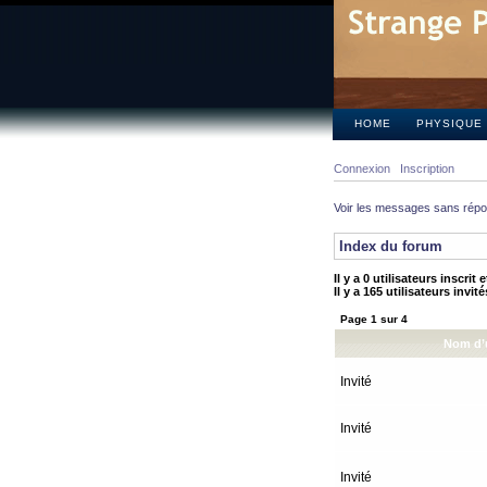
HOME
PHYSIQUE
Connexion
Inscription
Voir les messages sans rép
Index du forum
Il y a 0 utilisateurs inscrit
Il y a 165 utilisateurs invit
Page
1
sur
4
Nom d’u
Invité
Invité
Invité