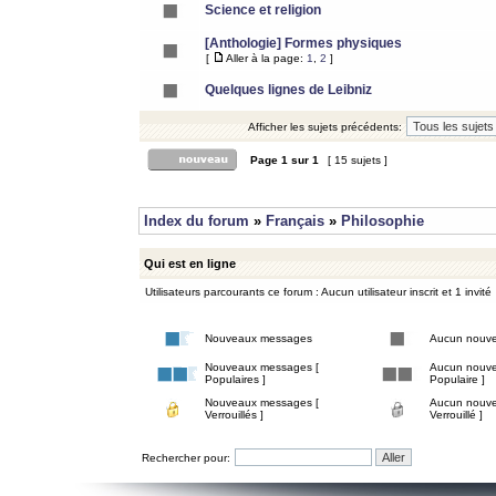
Science et religion
[Anthologie] Formes physiques
[
Aller à la page:
1
,
2
]
Quelques lignes de Leibniz
Afficher les sujets précédents:
Page
1
sur
1
[ 15 sujets ]
Index du forum
»
Français
»
Philosophie
Qui est en ligne
Utilisateurs parcourants ce forum : Aucun utilisateur inscrit et 1 invité
Nouveaux messages
Aucun nouv
Nouveaux messages [
Aucun nouve
Populaires ]
Populaire ]
Nouveaux messages [
Aucun nouve
Verrouillés ]
Verrouillé ]
Rechercher pour: