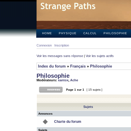
HOME
PHYSIQUE
CALCUL
PHILOSOPHIE
Connexion
Inscription
Voir les messages sans réponse
|
Voir les sujets actifs
Index du forum
»
Français
»
Philosophie
Philosophie
Modérateurs:
xantox
,
Ache
Page
1
sur
1
[ 15 sujets ]
Sujets
Annonces
Charte du forum
Sujets