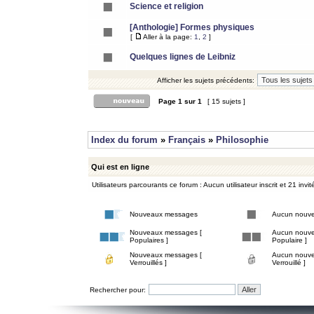
Science et religion
[Anthologie] Formes physiques
[
Aller à la page:
1
,
2
]
Quelques lignes de Leibniz
Afficher les sujets précédents:
Page
1
sur
1
[ 15 sujets ]
Index du forum
»
Français
»
Philosophie
Qui est en ligne
Utilisateurs parcourants ce forum : Aucun utilisateur inscrit et 21 invit
Nouveaux messages
Aucun nouv
Nouveaux messages [
Aucun nouve
Populaires ]
Populaire ]
Nouveaux messages [
Aucun nouve
Verrouillés ]
Verrouillé ]
Rechercher pour: