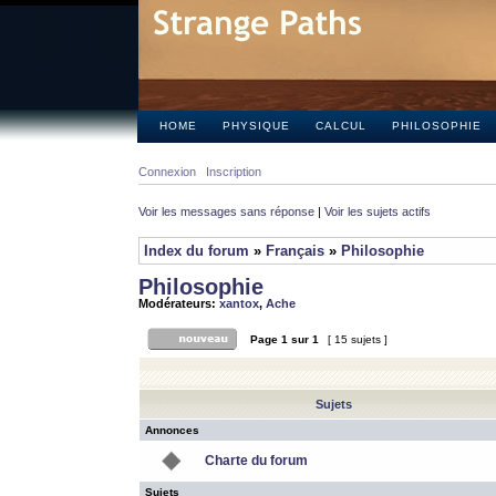
HOME
PHYSIQUE
CALCUL
PHILOSOPHIE
Connexion
Inscription
Voir les messages sans réponse
|
Voir les sujets actifs
Index du forum
»
Français
»
Philosophie
Philosophie
Modérateurs:
xantox
,
Ache
Page
1
sur
1
[ 15 sujets ]
Sujets
Annonces
Charte du forum
Sujets