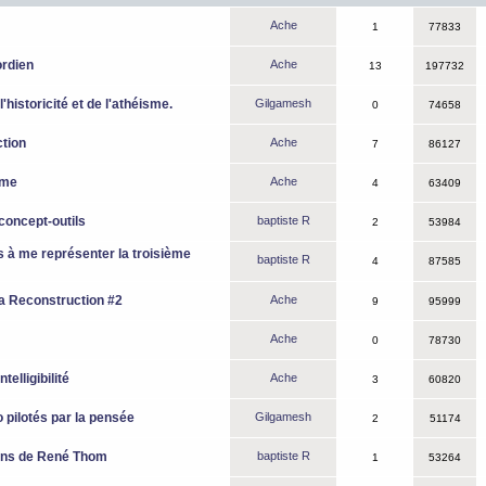
Ache
1
77833
ordien
Ache
13
197732
 l'historicité et de l'athéisme.
Gilgamesh
0
74658
tion
Ache
7
86127
rme
Ache
4
63409
concept-outils
baptiste R
2
53984
s à me représenter la troisième
baptiste R
4
87585
La Reconstruction #2
Ache
9
95999
Ache
0
78730
telligibilité
Ache
3
60820
 pilotés par la pensée
Gilgamesh
2
51174
ens de René Thom
baptiste R
1
53264