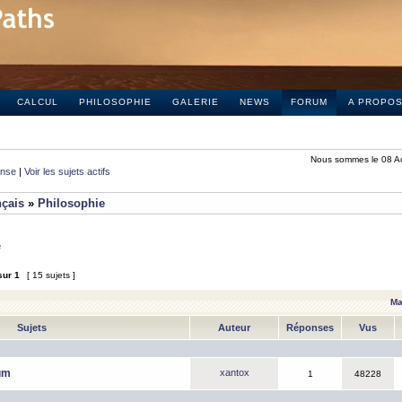
CALCUL
PHILOSOPHIE
GALERIE
NEWS
FORUM
A PROPO
Nous sommes le 08 A
onse
|
Voir les sujets actifs
nçais
»
Philosophie
e
sur
1
[ 15 sujets ]
Ma
Sujets
Auteur
Réponses
Vus
um
xantox
1
48228