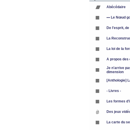
Abécédaire
••• Le Nœud g
De l'esprit, de
La Reconstruc
La loi de la fo
A propos des 
Je n'arrive pa
dimension
[Anthologie] 
- Livres -
Les formes d'in
Des jeux vidéo
La carte du s