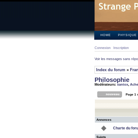
HOME
PHYSIQUE
Connexion
Inscription
Voir les messages sans rép
Index du forum
»
Fra
Philosophie
Modérateurs:
xantox
,
Ach
Page
1
Annonces
Charte du for
Sujets