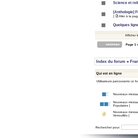
Science et rel
[Anthologie] 
[
Aller à la pa
Quelques lign
Afficher 
Page
1
Index du forum
»
Fra
Qui est en ligne
Utilisateurs parcourants ce for
Nouveaux messa
Nouveaux messa
Populaires ]
Nouveaux messa
Verrouillés ]
Rechercher pour: