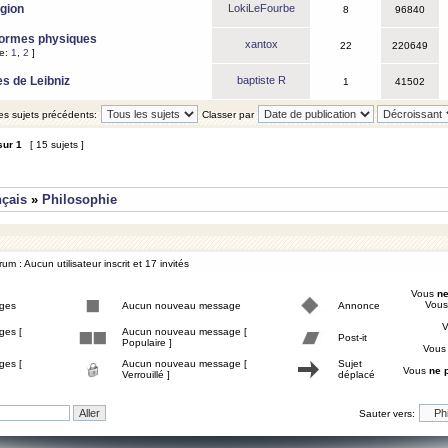
igion
LokiLeFourbe
8
96840
Formes physiques
xantox
22
220649
ge:
1
,
2
]
es de Leibniz
baptiste R
1
41502
les sujets précédents:
Classer par
sur
1
[ 15 sujets ]
nçais
»
Philosophie
um : Aucun utilisateur inscrit et 17 invités
Vous
ne
Vou
ges
Aucun nouveau message
Annonce
ges [
Aucun nouveau message [
Post-it
Populaire ]
Vou
ges [
Aucun nouveau message [
Sujet
Vous
ne 
Verrouillé ]
déplacé
Sauter vers: