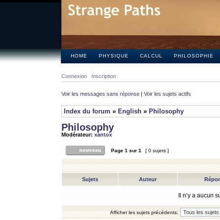
HOME
PHYSIQUE
CALCUL
PHILOSOPHIE
Connexion
Inscription
Voir les messages sans réponse
|
Voir les sujets actifs
Index du forum
»
English
»
Philosophy
Philosophy
Modérateur:
xantox
Page
1
sur
1
[ 0 sujets ]
Sujets
Auteur
Répo
Il n’y a aucun 
Afficher les sujets précédents: