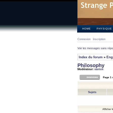
HOME
PHYSIQUE
Connexion
Inscription
Voir les messages sans rép
Index du forum
»
Eng
Philosophy
Modérateur:
xantox
Page
1
Sujets
Afficher 