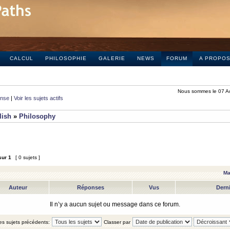
CALCUL
PHILOSOPHIE
GALERIE
NEWS
FORUM
A PROPO
Nous sommes le 07 A
onse
|
Voir les sujets actifs
lish
»
Philosophy
sur
1
[ 0 sujets ]
Ma
Auteur
Réponses
Vus
Dern
Il n’y a aucun sujet ou message dans ce forum.
les sujets précédents:
Classer par