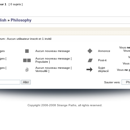
sur
1
[ 0 sujets ]
lish
»
Philosophy
um : Aucun utilisateur inscrit et 1 invité
Vous
ne
Vou
ges
Aucun nouveau message
Annonce
ges [
Aucun nouveau message [
Post-it
Populaire ]
Vou
ges [
Aucun nouveau message [
Sujet
Vous
ne 
Verrouillé ]
déplacé
Sauter vers:
Copyright 2006-2008 Strange Paths, all rights reserved.