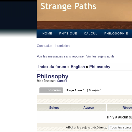
HOME
PHYSIQUE
CALCUL
PHILOSOPHIE
Connexion
Inscription
Voir les messages sans réponse
|
Voir les sujets actifs
Index du forum
»
English
»
Philosophy
Philosophy
Modérateur:
xantox
Page
1
sur
1
[ 0 sujets ]
Sujets
Auteur
Répo
Il n’y a aucun 
Afficher les sujets précédents: