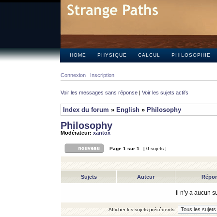
HOME
PHYSIQUE
CALCUL
PHILOSOPHIE
Connexion
Inscription
Voir les messages sans réponse
|
Voir les sujets actifs
Index du forum
»
English
»
Philosophy
Philosophy
Modérateur:
xantox
Page
1
sur
1
[ 0 sujets ]
Sujets
Auteur
Répo
Il n’y a aucun 
Afficher les sujets précédents: