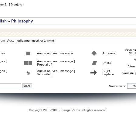
sur
1
[ 0 sujets ]
lish
»
Philosophy
um : Aucun utilisateur inscrit et 1 invité
Vous
ne
Vou
ges
Aucun nouveau message
Annonce
ges [
Aucun nouveau message [
Post-it
Populaire ]
Vou
ges [
Aucun nouveau message [
Sujet
Vous
ne 
Verrouillé ]
déplacé
Sauter vers:
Copyright 2006-2008 Strange Paths, all rights reserved.