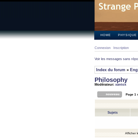
HOME
PHYSIQUE
Connexion
Inscription
Voir les messages sans rép
Index du forum
»
Eng
Philosophy
Modérateur:
xantox
Page
1
Sujets
Afficher 