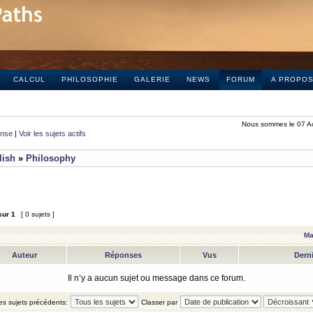
CALCUL
PHILOSOPHIE
GALERIE
NEWS
FORUM
A PROPO
Nous sommes le 07 A
onse
|
Voir les sujets actifs
lish
»
Philosophy
sur
1
[ 0 sujets ]
Ma
Auteur
Réponses
Vus
Dern
Il n’y a aucun sujet ou message dans ce forum.
les sujets précédents:
Classer par