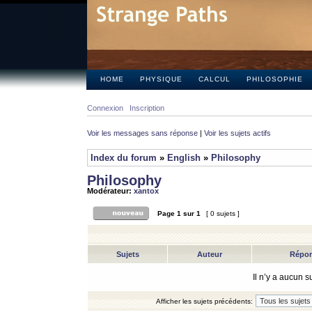
HOME
PHYSIQUE
CALCUL
PHILOSOPHIE
Connexion
Inscription
Voir les messages sans réponse
|
Voir les sujets actifs
Index du forum
»
English
»
Philosophy
Philosophy
Modérateur:
xantox
Page
1
sur
1
[ 0 sujets ]
Sujets
Auteur
Répo
Il n’y a aucun 
Afficher les sujets précédents: