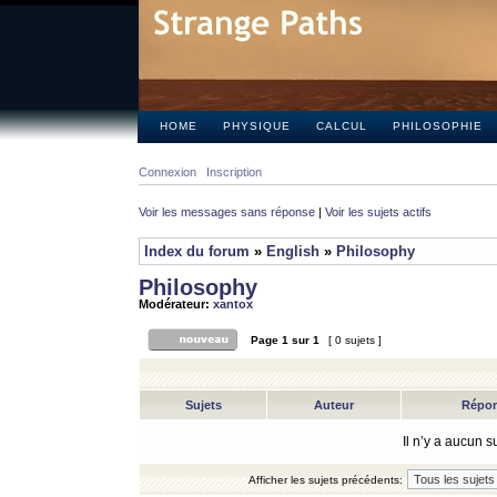
HOME
PHYSIQUE
CALCUL
PHILOSOPHIE
Connexion
Inscription
Voir les messages sans réponse
|
Voir les sujets actifs
Index du forum
»
English
»
Philosophy
Philosophy
Modérateur:
xantox
Page
1
sur
1
[ 0 sujets ]
Sujets
Auteur
Répo
Il n’y a aucun 
Afficher les sujets précédents: