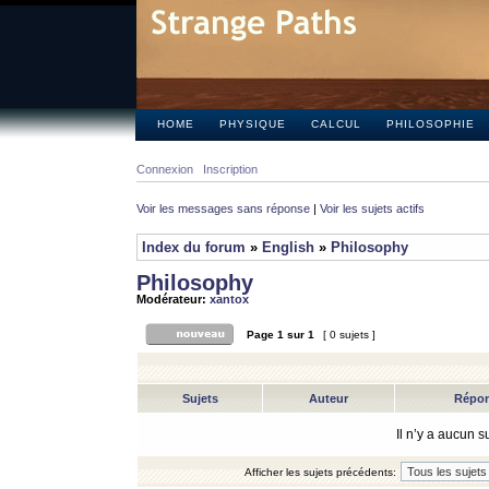
HOME
PHYSIQUE
CALCUL
PHILOSOPHIE
Connexion
Inscription
Voir les messages sans réponse
|
Voir les sujets actifs
Index du forum
»
English
»
Philosophy
Philosophy
Modérateur:
xantox
Page
1
sur
1
[ 0 sujets ]
Sujets
Auteur
Répo
Il n’y a aucun 
Afficher les sujets précédents: