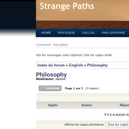
HOME
PHYSIQUE
CALCUL
PHILOSOPHIE
Connexion
Inscription
Voir les messages sans réponse
|
Voir les sujets actifs
Index du forum
»
English
»
Philosophy
Philosophy
Modérateur:
xantox
Page
1
sur
1
[ 0 sujets ]
Sujets
Auteur
Répo
Il n’y a aucun 
Afficher les sujets précédents: