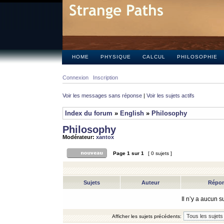
HOME
PHYSIQUE
CALCUL
PHILOSOPHIE
Connexion
Inscription
Voir les messages sans réponse
|
Voir les sujets actifs
Index du forum
»
English
»
Philosophy
Philosophy
Modérateur:
xantox
Page
1
sur
1
[ 0 sujets ]
Sujets
Auteur
Répo
Il n’y a aucun 
Afficher les sujets précédents: