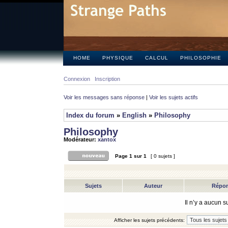
HOME
PHYSIQUE
CALCUL
PHILOSOPHIE
Connexion
Inscription
Voir les messages sans réponse
|
Voir les sujets actifs
Index du forum
»
English
»
Philosophy
Philosophy
Modérateur:
xantox
Page
1
sur
1
[ 0 sujets ]
Sujets
Auteur
Répo
Il n’y a aucun 
Afficher les sujets précédents: