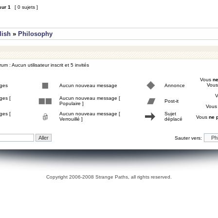
sur
1
[ 0 sujets ]
lish
»
Philosophy
um : Aucun utilisateur inscrit et 5 invités
Vous
ne
Vou
ges
Aucun nouveau message
Annonce
ges [
Aucun nouveau message [
Post-it
Populaire ]
Vou
ges [
Aucun nouveau message [
Sujet
Vous
ne 
Verrouillé ]
déplacé
Sauter vers:
Copyright 2006-2008 Strange Paths, all rights reserved.