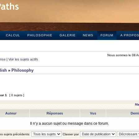
CALCUL
PHILOSOPHIE
GALERIE
NEWS
FORUM
A PROPO
Nous sommes le 08 A
onse
|
Voir les sujets actifs
lish
»
Philosophy
sur
1
[ 0 sujets ]
Ma
Auteur
Réponses
Vus
Dern
Il n’y a aucun sujet ou message dans ce forum.
les sujets précédents:
Classer par