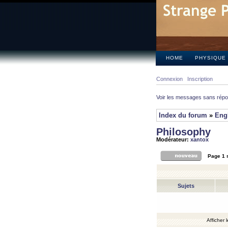
HOME
PHYSIQUE
Connexion
Inscription
Voir les messages sans rép
Index du forum
»
Eng
Philosophy
Modérateur:
xantox
Page
1
Sujets
Afficher 