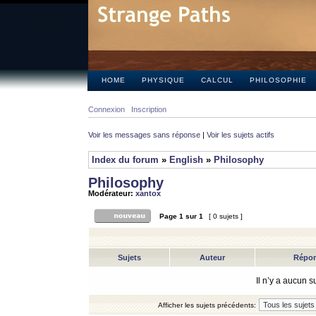
HOME
PHYSIQUE
CALCUL
PHILOSOPHIE
Connexion
Inscription
Voir les messages sans réponse
|
Voir les sujets actifs
Index du forum
»
English
»
Philosophy
Philosophy
Modérateur:
xantox
Page
1
sur
1
[ 0 sujets ]
Sujets
Auteur
Répo
Il n’y a aucun 
Afficher les sujets précédents: