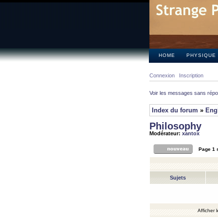
HOME
PHYSIQUE
Connexion
Inscription
Voir les messages sans rép
Index du forum
»
Eng
Philosophy
Modérateur:
xantox
Page
1
Sujets
Afficher 