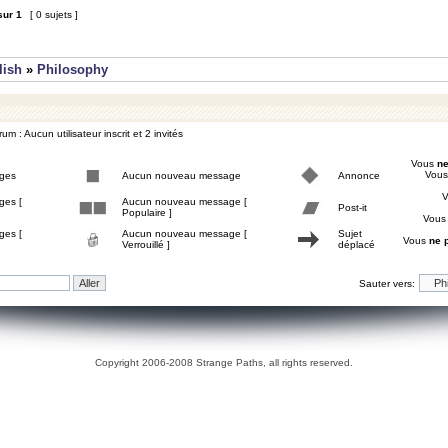
sur
1
[ 0 sujets ]
lish
»
Philosophy
um : Aucun utilisateur inscrit et 2 invités
Vous
ne
Vou
ges
Aucun nouveau message
Annonce
ges [
Aucun nouveau message [
Post-it
Populaire ]
Vou
ges [
Aucun nouveau message [
Sujet
Vous
ne 
Verrouillé ]
déplacé
Sauter vers:
Copyright 2006-2008 Strange Paths, all rights reserved.