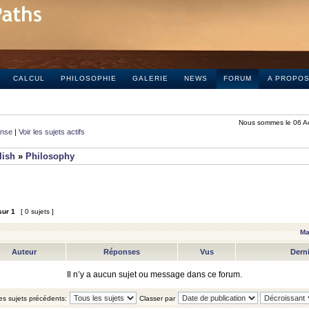
CALCUL
PHILOSOPHIE
GALERIE
NEWS
FORUM
A PROPO
Nous sommes le 06 A
onse
|
Voir les sujets actifs
lish
»
Philosophy
sur
1
[ 0 sujets ]
Ma
Auteur
Réponses
Vus
Dern
Il n’y a aucun sujet ou message dans ce forum.
les sujets précédents:
Classer par