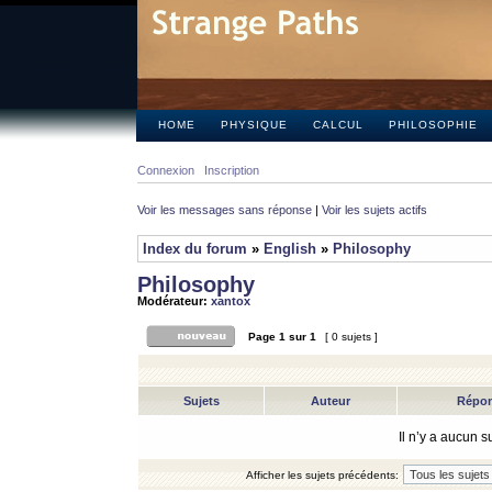
HOME
PHYSIQUE
CALCUL
PHILOSOPHIE
Connexion
Inscription
Voir les messages sans réponse
|
Voir les sujets actifs
Index du forum
»
English
»
Philosophy
Philosophy
Modérateur:
xantox
Page
1
sur
1
[ 0 sujets ]
Sujets
Auteur
Répo
Il n’y a aucun 
Afficher les sujets précédents: