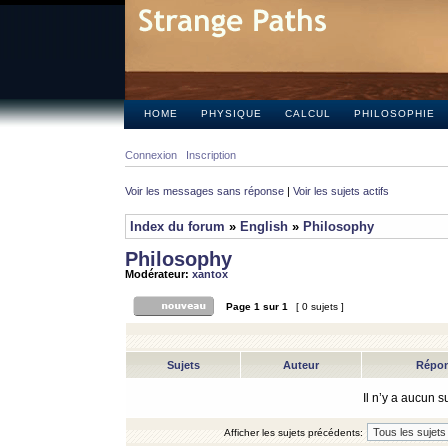
HOME
PHYSIQUE
CALCUL
PHILOSOPHIE
Connexion
Inscription
Voir les messages sans réponse
|
Voir les sujets actifs
Index du forum
»
English
»
Philosophy
Philosophy
Modérateur:
xantox
Page
1
sur
1
[ 0 sujets ]
Sujets
Auteur
Répo
Il n’y a aucun 
Afficher les sujets précédents: