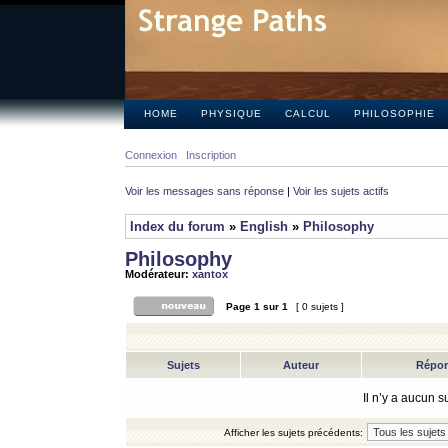
HOME
PHYSIQUE
CALCUL
PHILOSOPHIE
Connexion
Inscription
Voir les messages sans réponse
|
Voir les sujets actifs
Index du forum
»
English
»
Philosophy
Philosophy
Modérateur:
xantox
Page
1
sur
1
[ 0 sujets ]
Sujets
Auteur
Répo
Il n’y a aucun 
Afficher les sujets précédents: